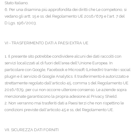
Stato Italiano.
6. Per una disamina più approfondita dei diritti che Le competono, si
vedano gli artt. 15 e ss. del Regolamento UE 2016/679 e l'art. 7 del
D.Lgs. 196/2003.
VI - TRASFERIMENTO DATI A PAESI EXTRA UE
1. Il presente sito potrebbe condividere alcuni dei dati raccolti con
servizi localizzati al di fuori dell'area dell'Unione Europea. In
particolare con Google, Facebook e Microsoft (LinkedIn) tramite i social
plugin e il servizio di Google Analytics. Il trasferimento è autorizzato e
strettamente regolato dall'articolo 45, comma 1 del Regolamento UE
2016/679, per cui non occorre ulteriore consenso. Le aziende sopra
menzionate garantiscono la propria adesione al Privacy Shield.
2. Non verranno mai trasferiti dati a Paesi terzi che non rispettino le
condizioni previste dall'articolo 45 e ss, del Regolamento UE.
VII. SICUREZZA DATI FORNITI