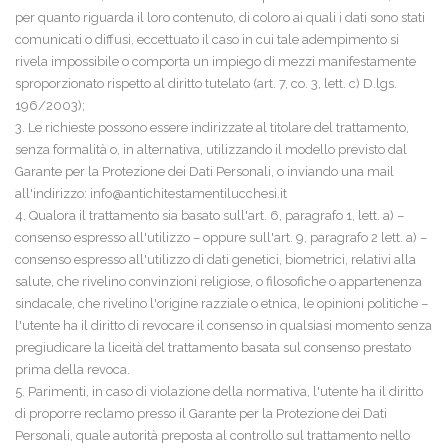
per quanto riguarda il loro contenuto, di coloro ai quali i dati sono stati
comunicati o diffusi, eccettuato il caso in cui tale adempimento si
rivela impossibile o comporta un impiego di mezzi manifestamente
sproporzionato rispetto al diritto tutelato (art. 7, co. 3, lett. c) D.lgs.
196/2003);
3. Le richieste possono essere indirizzate al titolare del trattamento,
senza formalità o, in alternativa, utilizzando il modello previsto dal
Garante per la Protezione dei Dati Personali, o inviando una mail
all'indirizzo:
info@antichitestamentilucchesi.it
4. Qualora il trattamento sia basato sull'art. 6, paragrafo 1, lett. a) –
consenso espresso all'utilizzo – oppure sull'art. 9, paragrafo 2 lett. a) –
consenso espresso all'utilizzo di dati genetici, biometrici, relativi alla
salute, che rivelino convinzioni religiose, o filosofiche o appartenenza
sindacale, che rivelino l'origine razziale o etnica, le opinioni politiche –
l'utente ha il diritto di revocare il consenso in qualsiasi momento senza
pregiudicare la liceità del trattamento basata sul consenso prestato
prima della revoca.
5. Parimenti, in caso di violazione della normativa, l'utente ha il diritto
di proporre reclamo presso il Garante per la Protezione dei Dati
Personali, quale autorità preposta al controllo sul trattamento nello